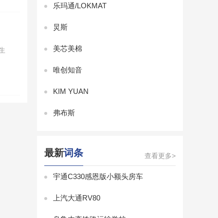
乐玛通/LOKMAT
炅斯
美芯美棉
生
唯创知音
KIM YUAN
弗布斯
最新
词条
查看更多>
宇通C330感恩版小额头房车
上汽大通RV80