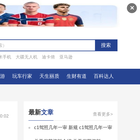
✕
米手机
大疆无人机
迪卡侬
亚马逊
一游
玩车行家
天生丽质
生财有道
百科达人
最新
文章
查看更多>
0:02
c1驾照几年一审 新规 c1驾照几年一审