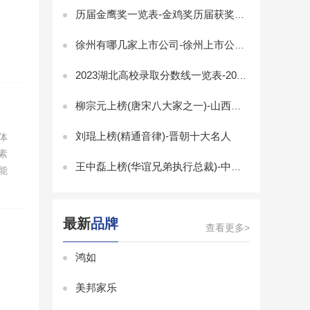
历届金鹰奖一览表-金鸡奖历届获奖名单-金鸡奖历届最佳男女主角
徐州有哪几家上市公司-徐州上市公司排名
2023湖北高校录取分数线一览表-2023湖北省大学录取分数线排名
柳宗元上榜(唐宋八大家之一)-山西十大历史名人
刘琨上榜(精通音律)-晋朝十大名人
体
素
王中磊上榜(华谊兄弟执行总裁)-中国十大白羊座富豪
能
最新
品牌
查看更多>
鸿如
美邦家乐