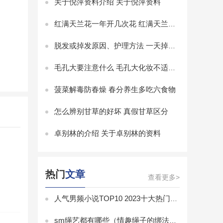
关于倪萍资料介绍 关于倪萍资料
红满天兰花一年开几次花 红满天兰花怎么养才开花多
脱发或掉发原因、护理方法 一天掉多少头发算正常
毛孔大要注意什么 毛孔大化妆不适合做什么
菠菜解毒防春燥 春分养生多吃六食物
怎么辨别甘草的好坏 真假甘草区分
卓别林的介绍 关于卓别林的资料
热门
文章
查看更多>
人气男频小说TOP10 2023十大热门男频小说排行榜
sm绳艺都有哪些（情趣绳子的绑法有几种图解）