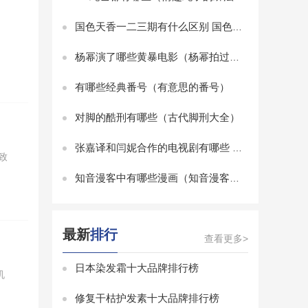
国色天香一二三期有什么区别 国色天香一二三期区别是什么
杨幂演了哪些黄暴电影（杨幂拍过那些比基尼电影啊）
有哪些经典番号（有意思的番号）
对脚的酷刑有哪些（古代脚刑大全）
张嘉译和闫妮合作的电视剧有哪些 张嘉译与闫妮合演的电视剧有哪些
致
知音漫客中有哪些漫画（知音漫客有什么漫画）
最新
排行
查看更多>
日本染发霜十大品牌排行榜
机
修复干枯护发素十大品牌排行榜