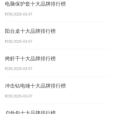
电脑保护套十大品牌排行榜
时间:2025-03-07
阳台桌十大品牌排行榜
时间:2025-03-07
烤虾干十大品牌排行榜
时间:2025-03-07
冲击钻电锤十大品牌排行榜
时间:2025-03-07
户外包十大品牌排行榜