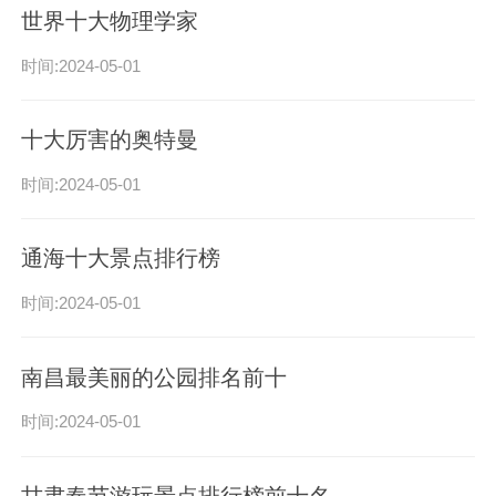
世界十大物理学家
时间:2024-05-01
十大厉害的奥特曼
时间:2024-05-01
通海十大景点排行榜
时间:2024-05-01
南昌最美丽的公园排名前十
时间:2024-05-01
甘肃春节游玩景点排行榜前十名