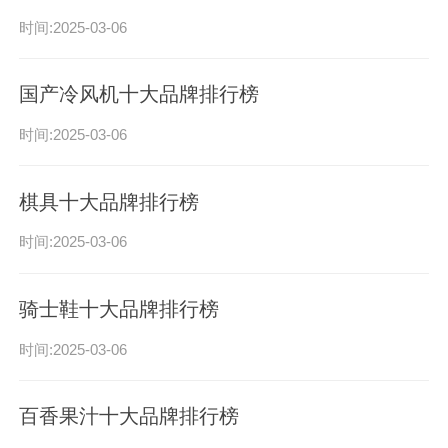
时间:2025-03-06
国产冷风机十大品牌排行榜
时间:2025-03-06
棋具十大品牌排行榜
时间:2025-03-06
骑士鞋十大品牌排行榜
时间:2025-03-06
百香果汁十大品牌排行榜