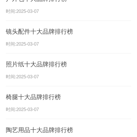
时间:2025-03-07
镜头配件十大品牌排行榜
时间:2025-03-07
照片纸十大品牌排行榜
时间:2025-03-07
椅腿十大品牌排行榜
时间:2025-03-07
陶艺用品十大品牌排行榜