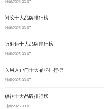
时间:2025-03-07
衬胶十大品牌排行榜
时间:2025-03-07
折射镜十大品牌排行榜
时间:2025-03-07
医用入户门十大品牌排行榜
时间:2025-03-07
旗袍十大品牌排行榜
时间:2025-03-07