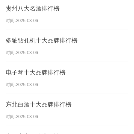
贵州八大名酒排行榜
时间:2025-03-06
多轴钻孔机十大品牌排行榜
时间:2025-03-06
电子琴十大品牌排行榜
时间:2025-03-06
东北白酒十大品牌排行榜
时间:2025-03-06