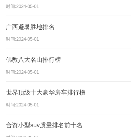
时间:2024-05-01
广西避暑胜地排名
时间:2024-05-01
佛教八大名山排行榜
时间:2024-05-01
世界顶级十大豪华房车排行榜
时间:2024-05-01
合资小型suv质量排名前十名