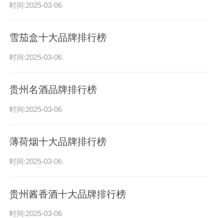
时间:2025-03-06
雪茄盒十大品牌排行榜
时间:2025-03-06
贵州名酒品牌排行榜
时间:2025-03-06
薄荷烟十大品牌排行榜
时间:2025-03-06
贵州酱香酒十大品牌排行榜
时间:2025-03-06