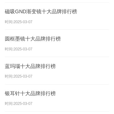
磁吸GND渐变镜十大品牌排行榜
时间:2025-03-07
圆框墨镜十大品牌排行榜
时间:2025-03-07
蓝玛瑙十大品牌排行榜
时间:2025-03-07
银耳针十大品牌排行榜
时间:2025-03-07