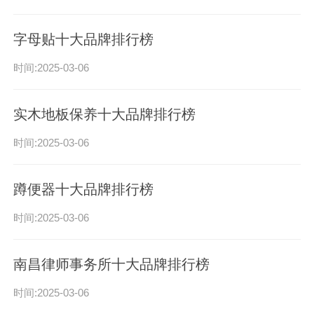
字母贴十大品牌排行榜
时间:2025-03-06
实木地板保养十大品牌排行榜
时间:2025-03-06
蹲便器十大品牌排行榜
时间:2025-03-06
南昌律师事务所十大品牌排行榜
时间:2025-03-06