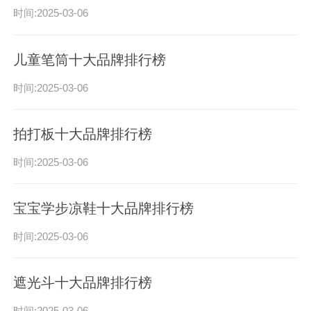
时间:2025-03-06
儿童笔筒十大品牌排行榜
时间:2025-03-06
拍打板十大品牌排行榜
时间:2025-03-06
宝宝学步凉鞋十大品牌排行榜
时间:2025-03-06
遮光斗十大品牌排行榜
时间:2025-03-06