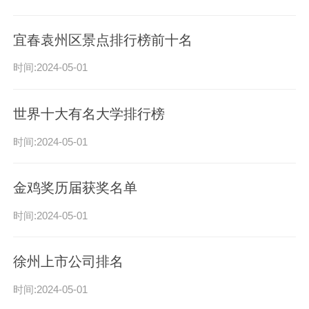
宜春袁州区景点排行榜前十名
时间:2024-05-01
世界十大有名大学排行榜
时间:2024-05-01
金鸡奖历届获奖名单
时间:2024-05-01
徐州上市公司排名
时间:2024-05-01