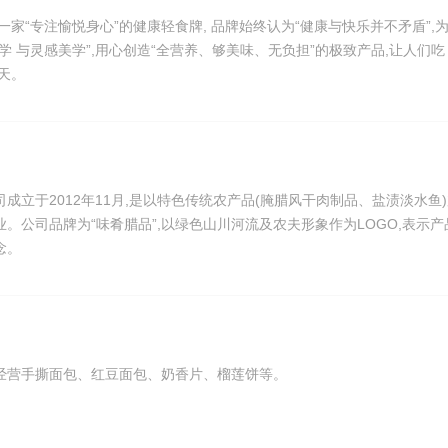
一家“专注愉悦身心”的健康轻食牌, 品牌始终认为“健康与快乐并不矛盾”,
学 与灵感美学”,用心创造“全营养、够美味、无负担”的极致产品,让人们吃
天。
成立于2012年11月,是以特色传统农产品(腌腊风干肉制品、盐渍淡水鱼
。公司品牌为“味肴腊品”,以绿色山川河流及农夫形象作为LOGO,表示产
念。
经营手撕面包、红豆面包、奶香片、榴莲饼等。