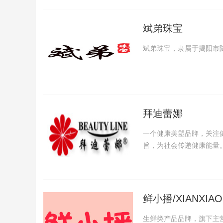
斌弟珠宝
斌弟珠宝，隶属于揭阳市
拜迪蕾娜
一个健康美塑品牌，关注
旨，为社会传递健康能量
鲜小播/XIANXIA
生鲜类产品品牌，旗下主