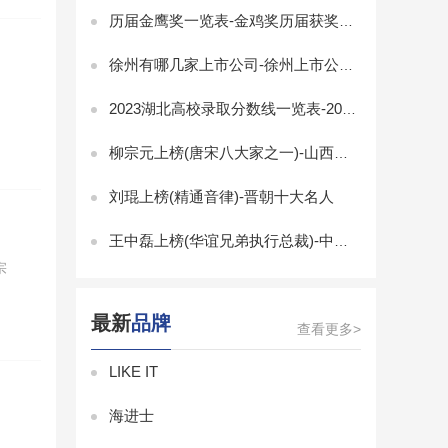
历届金鹰奖一览表-金鸡奖历届获奖名单-金鸡奖历届最佳男女主角
徐州有哪几家上市公司-徐州上市公司排名
2023湖北高校录取分数线一览表-2023湖北省大学录取分数线排名
柳宗元上榜(唐宋八大家之一)-山西十大历史名人
刘琨上榜(精通音律)-晋朝十大名人
王中磊上榜(华谊兄弟执行总裁)-中国十大白羊座富豪
宗
最新
品牌
查看更多>
LIKE IT
海进士