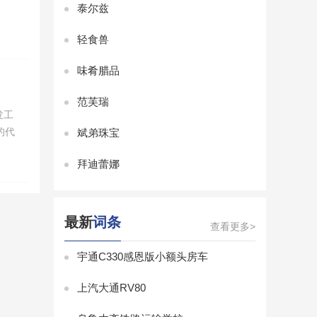
泰尔兹
轻食兽
味肴腊品
范芙瑞
发工
的代
斌弟珠宝
拜迪蕾娜
最新
词条
查看更多>
宇通C330感恩版小额头房车
上汽大通RV80