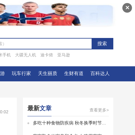
✕
米手机
大疆无人机
迪卡侬
亚马逊
一游
玩车行家
天生丽质
生财有道
百科达人
最新
文章
查看更多>
0:02
多吃十种食物防疾病 秋冬换季时节保健