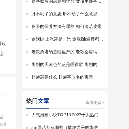
骞字取名的寓意和含义 女孩用骞字取名的寓意
肝不动了的意思 肝不动了什么意思
皮带的保养方法有哪些 如何清洁皮带
途观l是上汽还是一汽 途观l油箱容积多少升
通过
老款桑塔纳是哪里产的 老款桑塔纳新车哪里买
其新
离别的天灰色的蓝是哪首歌 离别的天灰色的蓝是什么歌
梓赫寓意什么 梓赫字取名的寓意
热门
文章
查看更多>
人气男频小说TOP10 2023十大热门男频小说排行榜
温
会指
sm绳艺都有哪些（情趣绳子的绑法有几种图解）