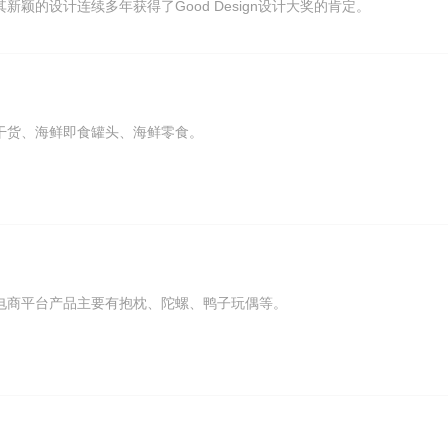
颖的设计连续多年获得了Good Design设计大奖的肯定。
干货、海鲜即食罐头、海鲜零食。
电商平台产品主要有抱枕、陀螺、鸭子玩偶等。