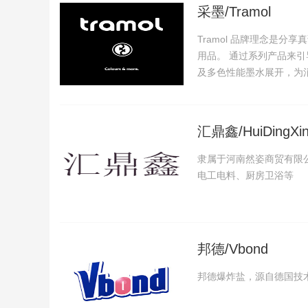
采墨/Tramol
Tramol 品牌理念是
用品。 通过系列产品来
及多色性能墨水展开，为消
汇鼎鑫/HuiDingXi
隶属于河南然姿商贸有限
电工电料、厨房卫浴等
邦德/Vbond
邦德爆炸盐，源自德国技