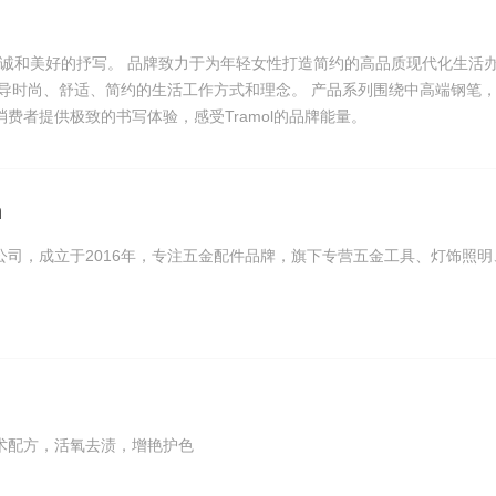
分享真诚和美好的抒写。 品牌致力于为年轻女性打造简约的高品质现代化生活
引导时尚、舒适、简约的生活工作方式和理念。 产品系列围绕中高端钢笔
费者提供极致的书写体验，感受Tramol的品牌能量。
n
公司，成立于2016年，专注五金配件品牌，旗下专营五金工具、灯饰照明
术配方，活氧去渍，增艳护色