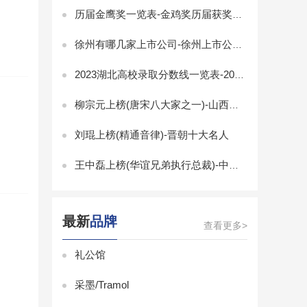
历届金鹰奖一览表-金鸡奖历届获奖名单-金鸡奖历届最佳男女主角
徐州有哪几家上市公司-徐州上市公司排名
2023湖北高校录取分数线一览表-2023湖北省大学录取分数线排名
柳宗元上榜(唐宋八大家之一)-山西十大历史名人
刘琨上榜(精通音律)-晋朝十大名人
王中磊上榜(华谊兄弟执行总裁)-中国十大白羊座富豪
最新
品牌
查看更多>
礼公馆
采墨/Tramol