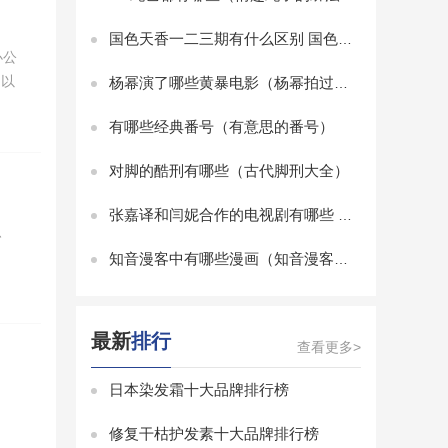
国色天香一二三期有什么区别 国色天香一二三期区别是什么
办公
，以
杨幂演了哪些黄暴电影（杨幂拍过那些比基尼电影啊）
有哪些经典番号（有意思的番号）
对脚的酷刑有哪些（古代脚刑大全）
张嘉译和闫妮合作的电视剧有哪些 张嘉译与闫妮合演的电视剧有哪些
、
知音漫客中有哪些漫画（知音漫客有什么漫画）
最新
排行
查看更多>
日本染发霜十大品牌排行榜
修复干枯护发素十大品牌排行榜