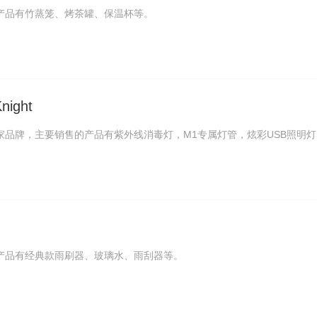
产品有竹蒸笼、烤茶罐、保温杯等。
ight
家品牌，主要销售的产品有紫外线消毒灯，M1专属灯管，炫彩USB照明灯
产品有经典款雨刷器、玻璃水、雨刮器等。