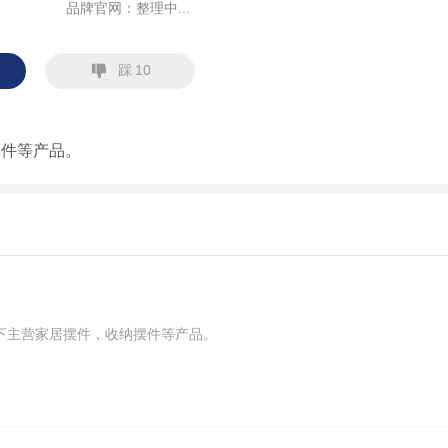
品牌官网：
整理中...
踩
10
摆件等产品。
下主营家居摆件，收纳摆件等产品。