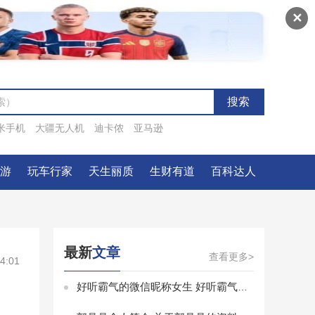
✕
米手机
大疆无人机
迪卡侬
亚马逊
一游
玩车行家
天生丽质
生财有道
百科达人
最新
文章
查看更多>
4:01
好听霸气的微信昵称女生 好听霸气的微信昵称