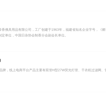
珍香佛具用品有限公司，工厂创建于1963年，福建省知名企业字号，《燃
制定单位，中国日杂协会制香分会副会长单位。
U
五金品牌，线上电商平台产品主要有双管H型27W荧光灯管、干衣机过滤网、