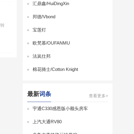
汇鼎鑫/HuiDingXin
邦德/Vbond
频转
宝莲灯
欧梵慕/OUFANMU
法岚仕邦
棉花骑士/Cotton Knight
最新
词条
查看更多>
宇通C330感恩版小额头房车
上汽大通RV80