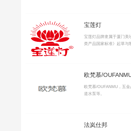
宝莲灯
宝莲灯品牌隶属于厦门美
类产品国家标准》起草与
欧梵慕/OUFANM
欧梵慕/OUFANMU，
道水泵等。
法岚仕邦