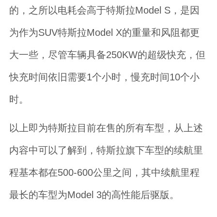
的，之所以电耗会高于特斯拉Model S，是因
为作为SUV特斯拉Model X的重量和风阻都更
大一些，尽管车辆具备250KW的超级快充，但
快充时间依旧需要1个小时，慢充时间10个小
时。
以上即为特斯拉目前在售的所有车型，从上述
内容中可以了解到，特斯拉旗下车型的续航里
程基本都在500-600公里之间，其中续航里程
最长的车型为Model 3的高性能后驱版。