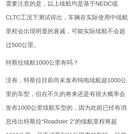
需要注意的是，以上续航均是基于NEDC或
CLTC工况下测试得出，车辆在实际使用中续航
里程会出现明显的衰减，可能实际续航不会超
过500公里。
特斯拉续航1000公里有吗？
没有，特斯拉目前尚未发布纯电续航超1000公
里的车型，但在不久的将来还是有很大概率会
发布1000公里续航车型的，因为此前已经有消
息传出特斯拉“Roadster 2”的续航里程将超