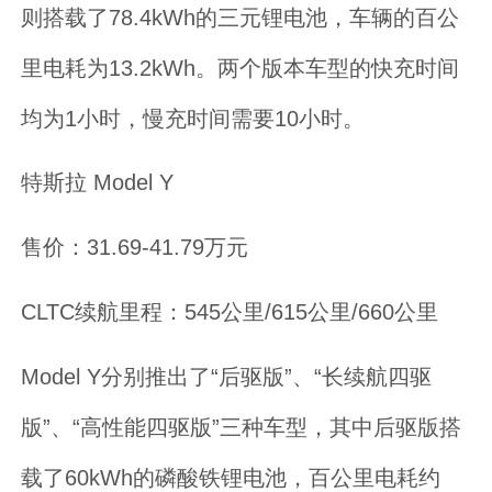
则搭载了78.4kWh的三元锂电池，车辆的百公
里电耗为13.2kWh。两个版本车型的快充时间
均为1小时，慢充时间需要10小时。
特斯拉 Model Y
售价：31.69-41.79万元
CLTC续航里程：545公里/615公里/660公里
Model Y分别推出了“后驱版”、“长续航四驱
版”、“高性能四驱版”三种车型，其中后驱版搭
载了60kWh的磷酸铁锂电池，百公里电耗约