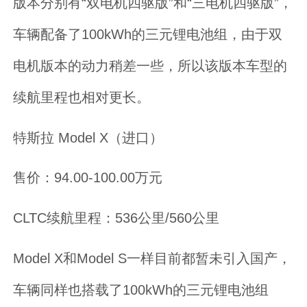
版本分别有“双电机四驱版”和“三电机四驱版”，
车辆配备了100kWh的三元锂电池组，由于双
电机版本的动力稍差一些，所以该版本车型的
续航里程也相对更长。
特斯拉 Model X（进口）
售价：94.00-100.00万元
CLTC续航里程：536公里/560公里
Model X和Model S一样目前都暂未引入国产，
车辆同样也搭载了100kWh的三元锂电池组