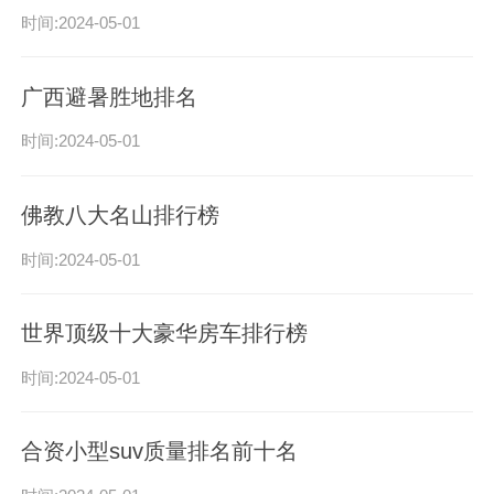
时间:2024-05-01
广西避暑胜地排名
时间:2024-05-01
佛教八大名山排行榜
时间:2024-05-01
世界顶级十大豪华房车排行榜
时间:2024-05-01
合资小型suv质量排名前十名